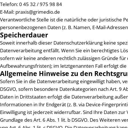
Telefon: 0 45 32 / 975 98 84
E-Mail:
praxis@grimedio.de
Verantwortliche Stelle ist die natürliche oder juristisch
personenbezogenen Daten (z. B. Namen, E-Mail-Adressen o
Speicherdauer
Soweit innerhalb dieser Datenschutzerklärung keine spez
Datenverarbeitung entfällt. Wenn Sie ein berechtigtes L
sofern wir keine anderen rechtlich zulässigen Gründe für
Aufbewahrungsfristen); im letztgenannten Fall erfolgt die
Allgemeine Hinweise zu den Rechtsgru
Sofern Sie in die Datenverarbeitung eingewilligt haben, ve
DSGVO, sofern besondere Datenkategorien nach Art. 9 Abs
Daten in Drittstaaten erfolgt die Datenverarbeitung außer
Informationen in Ihr Endgerät (z. B. via Device-Fingerprin
Einwilligung ist jederzeit widerrufbar. Sind Ihre Daten z
Grundlage des Art. 6 Abs. 1 lit. b DSGVO. Des Weiteren ver
von Art. 6 Abs. 1 lit. c DSGVO. Die Datenverarbeitung kann