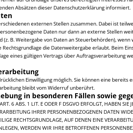
lgenden Absätzen dieser Datenschutzerklärung informiert.
aten
verschiedenen externen Stellen zusammen. Dabei ist teil
 personenbezogene Daten nur dann an externe Stellen wei
ind (z. B. Weitergabe von Daten an Steuerbehörden), wenn wir
Rechtsgrundlage die Datenweitergabe erlaubt. Beim Eins
e eines gültigen Vertrags über Auftragsverarbeitung wei
verarbeitung
cklichen Einwilligung möglich. Sie können eine bereits ert
arbeitung bleibt vom Widerruf unberührt.
ebung in besonderen Fällen sowie geg
 6 ABS. 1 LIT. E ODER F DSGVO ERFOLGT, HABEN SIE J
ERARBEITUNG IHRER PERSONENBEZOGENEN DATEN WIDER
EILIGE RECHTSGRUNDLAGE, AUF DENEN EINE VERARBEIT
LEGEN, WERDEN WIR IHRE BETROFFENEN PERSONENBEZ