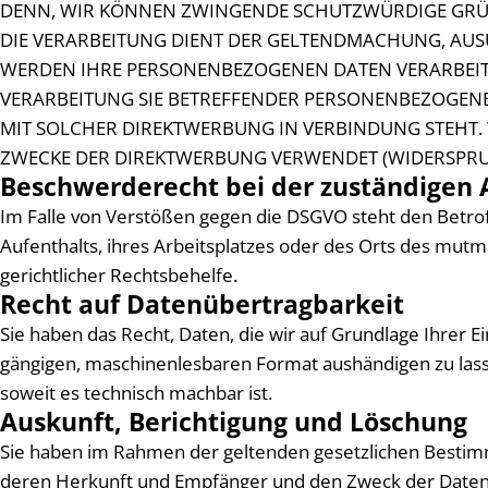
DENN, WIR KÖNNEN ZWINGENDE SCHUTZWÜRDIGE GRÜND
DIE VERARBEITUNG DIENT DER GELTENDMACHUNG, AUS
WERDEN IHRE PERSONENBEZOGENEN DATEN VERARBEITET
VERARBEITUNG SIE BETREFFENDER PERSONENBEZOGENER
MIT SOLCHER DIREKTWERBUNG IN VERBINDUNG STEHT
ZWECKE DER DIREKTWERBUNG VERWENDET (WIDERSPRUCH
Beschwerde­recht bei der zuständigen 
Im Falle von Verstößen gegen die DSGVO steht den Betro
Aufenthalts, ihres Arbeitsplatzes oder des Orts des mut
gerichtlicher Rechtsbehelfe.
Recht auf Daten­übertrag­barkeit
Sie haben das Recht, Daten, die wir auf Grundlage Ihrer Ei
gängigen, maschinenlesbaren Format aushändigen zu lasse
soweit es technisch machbar ist.
Auskunft, Berichtigung und Löschung
Sie haben im Rahmen der geltenden gesetzlichen Bestimm
deren Herkunft und Empfänger und den Zweck der Datenve