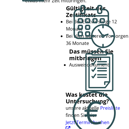
etwas mehr Zeit mitbringen.
Gültigkeit des
Zertifikats
Bei der Erstvorsorge 12
Monate
Bei allen weiteren Vorsorgen
36 Monate
Das müssen Sie
mitbringen
Ausweisdokument
Was kostet die
Untersuchung?
unsere aktuelle
Preisliste
finden Sie hier
Jetzt Termin buchen